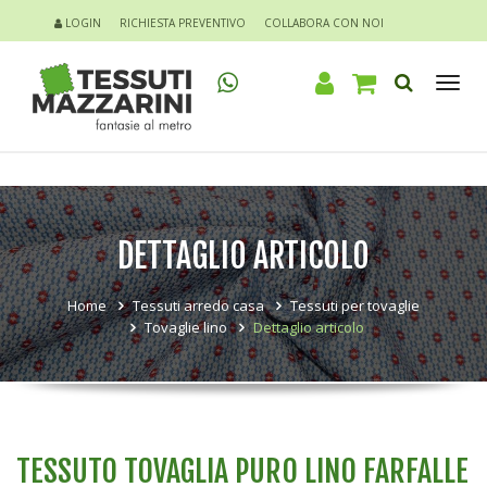
LOGIN
RICHIESTA PREVENTIVO
COLLABORA CON NOI
Tog
nav
DETTAGLIO ARTICOLO
Home
Tessuti arredo casa
Tessuti per tovaglie
Tovaglie lino
Dettaglio articolo
TESSUTO TOVAGLIA PURO LINO FARFALLE