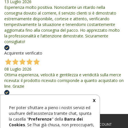
13 Luglio 2026
Esperienza molto positiva. Nonostante un ritardo nella
consegna dovuto al corriere, il servizio clienti si è dimostrato
estremamente disponibile, cortese e attento, verificando
tempestivamente la situazione e tenendomi costantemente
aggiornata fino alla consegna del pacco. Ho apprezzato molto
la professionalità e l’attenzione dimostrate. Sicuramente
consigliato!
Acquirente verificato
08 Luglio 2026
Ottima esperienza, velocità e gentilezza e veridicità sulla merce
ricevuta: il prodotto ricevuto corrisponde a quanto acquistato on
line. Grazie
Acquirente verificato
X
Per poter sfruttare a pieno i nostri servizi ed
usufruire dell'assistenza tramite chat, spunta
la casella "
Preferenze
" della
Barra dei
CHI SIAMO
-
CONTATTI
-
CONDIZIONI
-
FAQ
-
MY ACCOUNT
Cookies
. Se l'hai già chiusa, non preoccuparti,