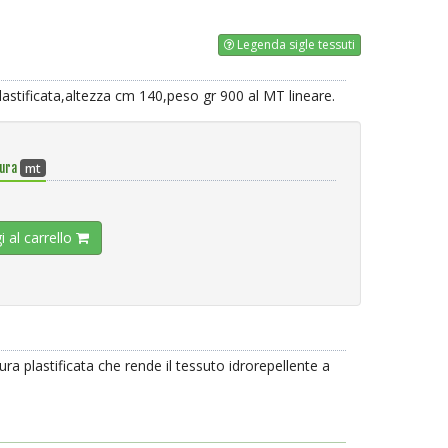
Legenda sigle tessuti
astificata,altezza cm 140,peso gr 900 al MT lineare.
mt
sura
i al carrello