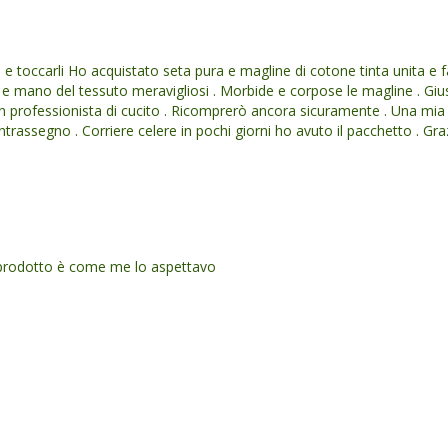
 e toccarli Ho acquistato seta pura e magline di cotone tinta unita e f
ori e mano del tessuto meravigliosi . Morbide e corpose le magline . G
 professionista di cucito . Ricomprerò ancora sicuramente . Una mia c
trassegno . Corriere celere in pochi giorni ho avuto il pacchetto . Gr
 il prodotto è come me lo aspettavo