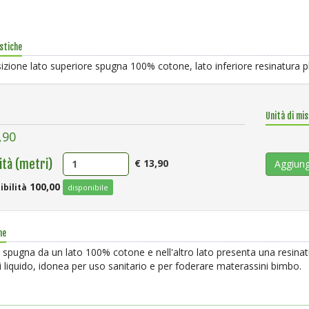
stiche
izione lato superiore spugna 100% cotone, lato inferiore resinatura pl
Unità di mi
,90
€ 13,90
ità (metri)
Aggiung
100,00
ibilità
disponibile
ne
i liquido, idonea per uso sanitario e per foderare materassini bimbo.