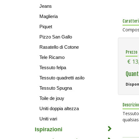
Jeans
Maglieria
Caratteri
Piquet
Compos
Pizzo San Gallo
Rasatello di Cotone
Prezzo
Tele Ricamo
€ 13
Tessuto felpa
Quant
Tessuto quadretti asilo
Dispon
Tessuto Spugna
Toile de jouy
Descrizio
Uniti doppia altezza
Tessuto spugna da un lato 100% cotone e nell'altro lato presenta una resinatura plastificata che rende il tessuto idrorepellente a
Uniti vari
qualsias
Ispirazioni