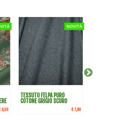
VITÀ
NOVITÀ
DETTAGLI
DETTA
TESSUTO FELPA PURO
TESSUTO COTON
ERE
COTONE GRIGIO SCURO
GOFFRATO BLU
€ 9,50
€ 7,90