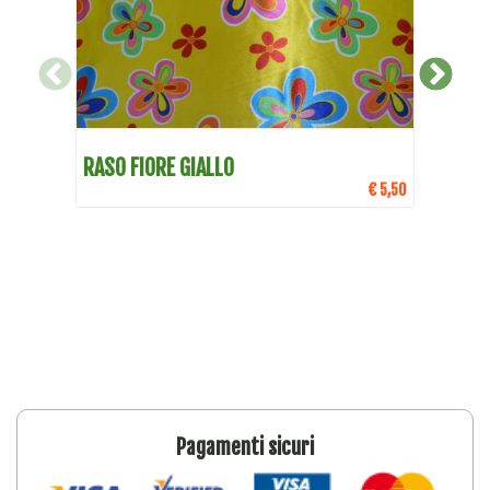
DETTAGLI
RASO FIORE GIALLO
RAS
€ 5,50
Pagamenti sicuri