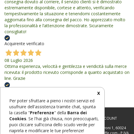
consegna dovuto al corriere, il servizio clienti si è dimostrato
estremamente disponibile, cortese e attento, verificando
tempestivamente la situazione e tenendomi costantemente
aggiornata fino alla consegna del pacco. Ho apprezzato molto
la professionalità e l’attenzione dimostrate. Sicuramente
consigliato!
Acquirente verificato
08 Luglio 2026
Ottima esperienza, velocità e gentilezza e veridicità sulla merce
ricevuta: il prodotto ricevuto corrisponde a quanto acquistato on
line. Grazie
Acquirente verificato
X
Per poter sfruttare a pieno i nostri servizi ed
usufruire dell'assistenza tramite chat, spunta
la casella "
Preferenze
" della
Barra dei
CHI SIAMO
-
CONTATTI
-
CONDIZIONI
-
FAQ
-
MY ACCOUNT
Cookies
. Se l'hai già chiusa, non preoccuparti,
puoi cliccare sull'icona dello scudo verde per
Tessuti Mazzarini di Mazzarini Giorgio
- Via G. Schiavoni 1, 60024
riaprirla e modificare le tue preferenze!
Filottrano (AN) - Tel: 071 722 1889 - Email: info@tessutiestoffe.com - P.IVA