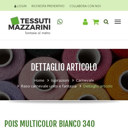
LOGIN
RICHIESTA PREVENTIVO
COLLABORA CON NOI
Tog
nav
DETTAGLIO ARTICOLO
Home
Ispirazioni
Carnevale
Raso carnevale unito e fantasia
Dettaglio articolo
POIS MULTICOLOR BIANCO 340