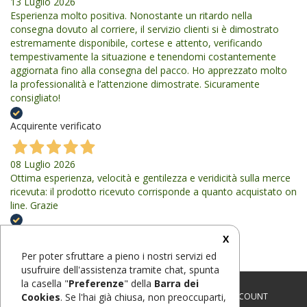
13 Luglio 2026
Esperienza molto positiva. Nonostante un ritardo nella
consegna dovuto al corriere, il servizio clienti si è dimostrato
estremamente disponibile, cortese e attento, verificando
tempestivamente la situazione e tenendomi costantemente
aggiornata fino alla consegna del pacco. Ho apprezzato molto
la professionalità e l’attenzione dimostrate. Sicuramente
consigliato!
Acquirente verificato
08 Luglio 2026
Ottima esperienza, velocità e gentilezza e veridicità sulla merce
ricevuta: il prodotto ricevuto corrisponde a quanto acquistato on
line. Grazie
Acquirente verificato
X
Per poter sfruttare a pieno i nostri servizi ed
usufruire dell'assistenza tramite chat, spunta
la casella "
Preferenze
" della
Barra dei
CHI SIAMO
-
CONTATTI
-
CONDIZIONI
-
FAQ
-
MY ACCOUNT
Cookies
. Se l'hai già chiusa, non preoccuparti,