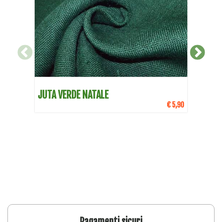
DETTAGLI
JUTA VERDE NATALE
TES
NAT
€ 5,90
Pagamenti sicuri