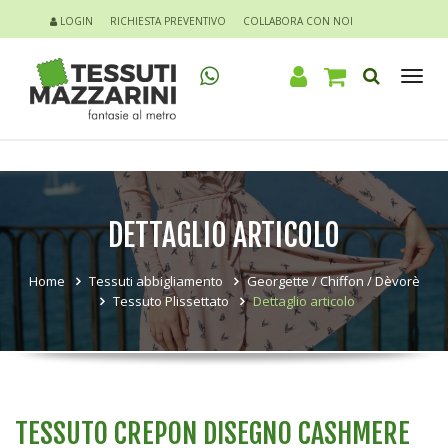
LOGIN
RICHIESTA PREVENTIVO
COLLABORA CON NOI
Tog
nav
DETTAGLIO ARTICOLO
Home
Tessuti abbigliamento
Georgette / Chiffon / Dèvorè
Tessuto Plissettato
Dettaglio articolo
TESSUTO CREPON DISEGNO CASHMERE