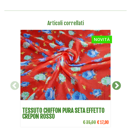
Articoli correllati
NOVITÀ
DETTAGLI
TESSUTO CHIFFON PURA SETA EFFETTO
TESS
CREPON ROSSO
ROS
€ 35,00
€ 17,90